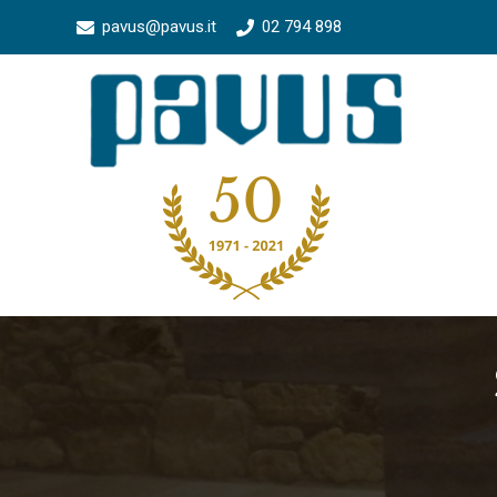
pavus@pavus.it
02 794 898