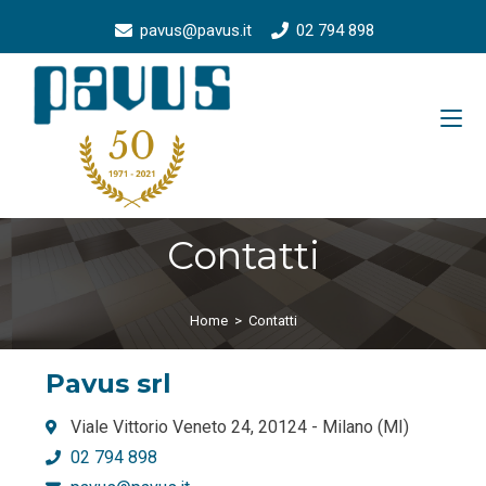
pavus@pavus.it
02 794 898
Contatti
Home
>
Contatti
Pavus srl
Viale Vittorio Veneto 24, 20124 - Milano (MI)
02 794 898