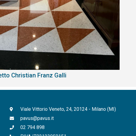
tto Christian Franz Galli
Viale Vittorio Veneto, 24, 20124 - Milano (MI)
pavus@pavus.it
02 794 898