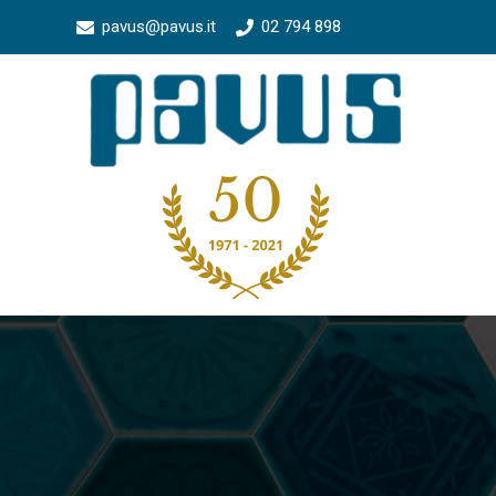
pavus@pavus.it
02 794 898