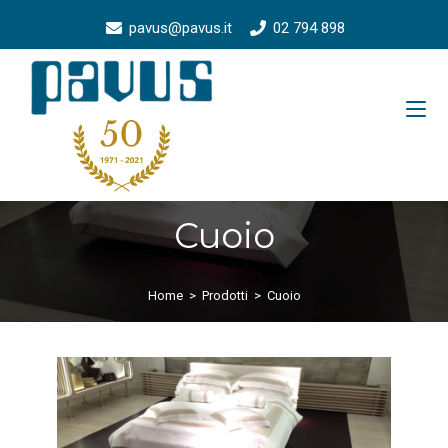
pavus@pavus.it
02 794 898
Cuoio
Home
>
Prodotti
>
Cuoio